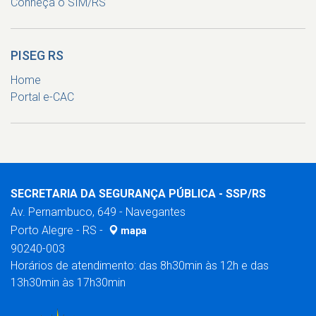
Conheça o SIM/RS
PISEG RS
Home
Portal e-CAC
SECRETARIA DA SEGURANÇA PÚBLICA - SSP/RS
Av. Pernambuco, 649 - Navegantes
Porto Alegre - RS -
mapa
90240-003
Horários de atendimento: das 8h30min às 12h e das
13h30min às 17h30min