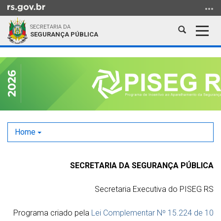
Ir
para
SECRETARIA DA
o
Abrir
Alter
SEGURANÇA PÚBLICA
conteúdo
a
a
Ir
Início
busca
nave
para
do
o
conteúdo
menu
Ir
para
a
Home
busca
SECRETARIA DA SEGURANÇA PÚBLICA
Secretaria Executiva do PISEG RS
Programa criado pela
Lei Complementar Nº 15.224 de 10