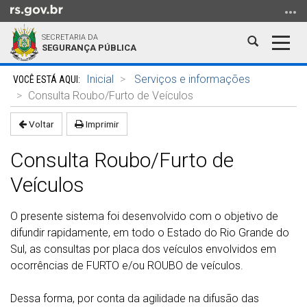
Ir
para
SECRETARIA DA
o
Abrir
Alter
SEGURANÇA PÚBLICA
conteúdo
a
a
Ir
Início
busca
nave
Inicial
Serviços e informações
para
do
Consulta Roubo/Furto de Veículos
o
conteúdo
menu
Voltar
Imprimir
Ir
Consulta Roubo/Furto de
para
a
Veículos
busca
O presente sistema foi desenvolvido com o objetivo de
difundir rapidamente, em todo o Estado do Rio Grande do
Sul, as consultas por placa dos veículos envolvidos em
ocorrências de FURTO e/ou ROUBO de veículos.
Dessa forma, por conta da agilidade na difusão das